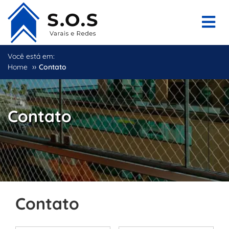
Você está em:
››
Home
Contato
Contato
Contato