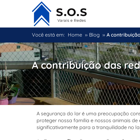
Você está em:
Home
››
Blog
››
A contribuiçã
A contribuição das re
A segurança do lar é uma preocupação const
proteger nossa família e nossos animais de
significativamente para a tranquilidade no la