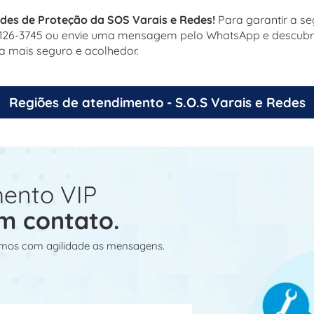
des de Proteção da SOS Varais e Redes!
Para garantir a se
 98126-3745 ou envie uma mensagem pelo WhatsApp e descub
a mais seguro e acolhedor.
Regiões de atendimento - S.O.S Varais e Redes
ento VIP
m contato.
mos com agilidade as mensagens.