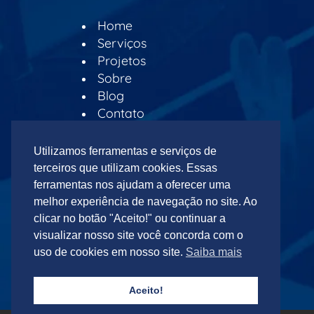
Home
Serviços
Projetos
Sobre
Blog
Contato
Orçamento Online
Utilizamos ferramentas e serviços de
Horario de atendimento:
terceiros que utilizam cookies. Essas
ferramentas nos ajudam a oferecer uma
De Segunda à Sexta
melhor experiência de navegação no site. Ao
das 08:00 às 18:00
clicar no botão "Aceito!" ou continuar a
Aos Sábados
visualizar nosso site você concorda com o
das 09:00 às 14:00
uso de cookies em nosso site.
Saiba mais
Aceito!