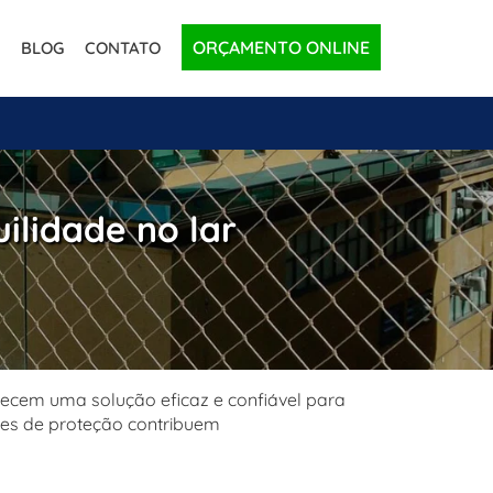
ORÇAMENTO ONLINE
BLOG
CONTATO
ilidade no lar
recem uma solução eficaz e confiável para
des de proteção contribuem