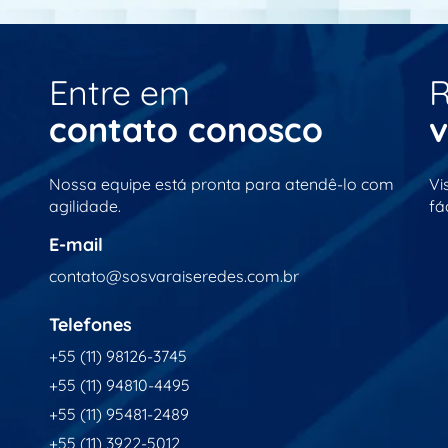
Entre em
R
contato conosco
v
Nossa equipe está pronta para atendê-lo com
Vi
agilidade.
fác
E-mail
contato@sosvaraiseredes.com.br
Telefones
+55 (11) 98126-3745
+55 (11) 94810-4495
+55 (11) 95481-2489
+55 (11) 3922-5012