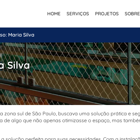
HOME
SERVIÇOS
PROJETOS
SOBRE
so: Maria Silva
a Silva
 zona sul de São Paulo, buscava uma solução prática e segu
ava de algo que não apenas otimizasse o espaço, mas també
u a solução perfeita para suas necessidades. Com a instala