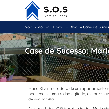
Você está em:
Home
››
Blog
››
Case de Suces
Case de Sucesso: Mari
Maria Silva, moradora de um apartamento na
pequenos e uma rotina agitada, ela precis
de sua família.
Ao descobrir a SOS Varais e Redes, Maria vi