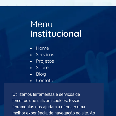
Menu
Institucional
Home
Serviços
Projetos
Sobre
Blog
Contato
Orçamento Online
Utilizamos ferramentas e serviços de
Horario de atendimento:
terceiros que utilizam cookies. Essas
De Segunda à Sexta
ferramentas nos ajudam a oferecer uma
melhor experiência de navegação no site. Ao
das 08:00 às 18:00