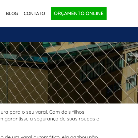
ORÇAMENTO ONLINE
BLOG
CONTATO
ra para o seu varal. Com dois filhos
m garantisse a segurança de suas roupas e
ção de um varal automático, ela ganhou não