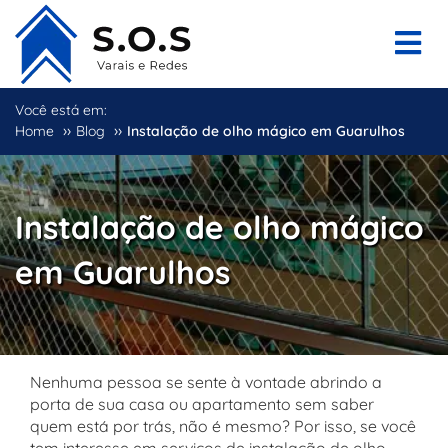
Você está em:
››
››
Home
Blog
Instalação de olho mágico em Guarulhos
Instalação de olho mágico
em Guarulhos
Nenhuma pessoa se sente à vontade abrindo a
porta de sua casa ou apartamento sem saber
quem está por trás, não é mesmo? Por isso, se você