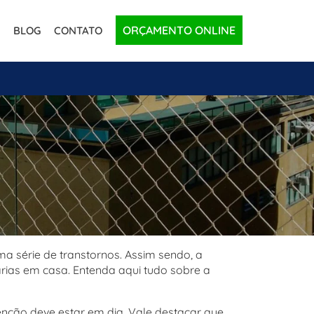
ORÇAMENTO ONLINE
BLOG
CONTATO
uma série de transtornos. Assim sendo, a
rias em casa. Entenda aqui tudo sobre a
nção deve estar em dia. Vale destacar que