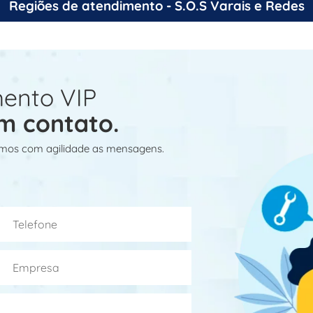
Regiões de atendimento - S.O.S Varais e Redes
ento VIP
m contato.
mos com agilidade as mensagens.