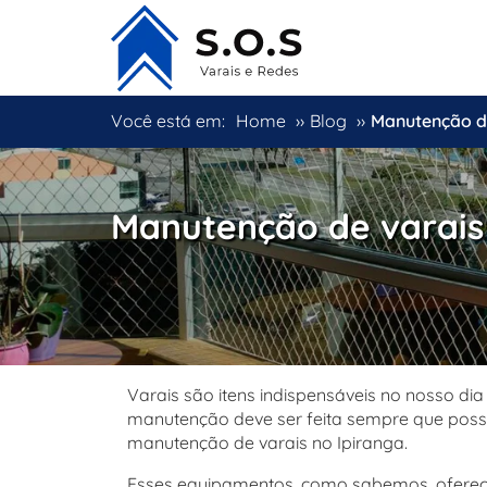
Você está em:
Home
››
Blog
››
Manutenção de
Manutenção de varais
Varais são itens indispensáveis no nosso dia
manutenção deve ser feita sempre que possí
manutenção de varais no Ipiranga.
Esses equipamentos, como sabemos, oferece