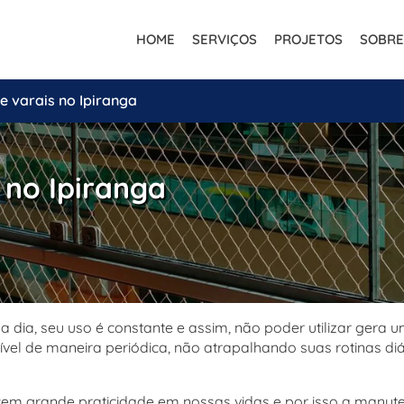
HOME
SERVIÇOS
PROJETOS
SOBRE
 varais no Ipiranga
 no Ipiranga
 a dia, seu uso é constante e assim, não poder utilizar gera 
vel de maneira periódica, não atrapalhando suas rotinas diá
m grande praticidade em nossas vidas e por isso a manute