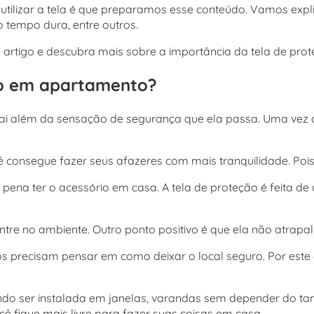
utilizar a tela é que preparamos esse conteúdo. Vamos expli
 tempo dura, entre outros.
e artigo e descubra mais sobre a importância da tela de prot
ão em apartamento?
ai além da sensação de segurança que ela passa. Uma vez 
ocê consegue fazer seus afazeres com mais tranquilidade. Pois
pena ter o acessório em casa. A tela de proteção é feita de
ntre no ambiente. Outro ponto positivo é que ela não atrapa
precisam pensar em como deixar o local seguro. Por este e 
endo ser instalada em janelas, varandas sem depender do t
 fique mais livre para fazer suas coisas em casa.