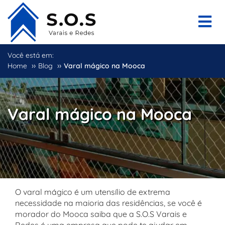
Você está em:
››
››
Home
Blog
Varal mágico na Mooca
Varal mágico na Mooca
O varal mágico é um utensílio de extrema
necessidade na maioria das residências, se você é
morador do Mooca saiba que a S.O.S Varais e